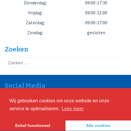
Donderdag:
09:00-17:30
Vrijdag:
09:00-21:00
Zaterdag:
09:00-17:00
Zondag:
gesloten
Zoeken
Zoeken
naar:
Social Media
Wij gebruiken cookies om onze website en onze
service te optimaliseren.
Lees meer
© 2018
De Computerkrakers B.V.
Enkel functioneel
Alle cookies