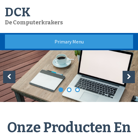
Skip
DCK
to
content
De Computerkrakers
Primary Menu
Previous
Next
Onze Producten En